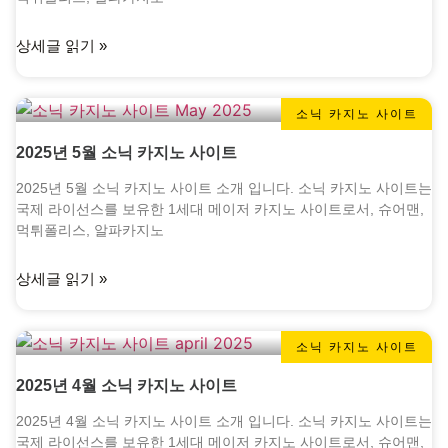
상세글 읽기 »
소닉 카지노 사이트
2025년 5월 소닉 카지노 사이트
2025년 5월 소닉 카지노 사이트 소개 입니다. 소닉 카지노 사이트는
국제 라이선스를 보유한 1세대 메이저 카지노 사이트로서, 슈어맨,
먹튀폴리스, 알파카지노
상세글 읽기 »
소닉 카지노 사이트
2025년 4월 소닉 카지노 사이트
2025년 4월 소닉 카지노 사이트 소개 입니다. 소닉 카지노 사이트는
국제 라이선스를 보유한 1세대 메이저 카지노 사이트로서, 슈어맨,