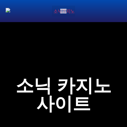
소닉 카지노 블로그
소닉 카지노 최신 정보
소닉 카지노
사이트