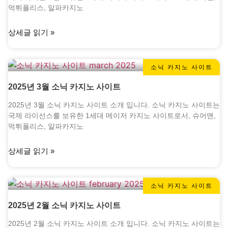
먹튀폴리스, 알파카지노
상세글 읽기 »
소닉 카지노 사이트
2025년 3월 소닉 카지노 사이트
2025년 3월 소닉 카지노 사이트 소개 입니다. 소닉 카지노 사이트는
국제 라이선스를 보유한 1세대 메이저 카지노 사이트로서, 슈어맨,
먹튀폴리스, 알파카지노
상세글 읽기 »
소닉 카지노 사이트
2025년 2월 소닉 카지노 사이트
2025년 2월 소닉 카지노 사이트 소개 입니다. 소닉 카지노 사이트는