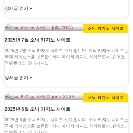
상세글 읽기 »
소닉 카지노 사이트
2025년 7월 소닉 카지노 사이트
2025년 7월 소닉 카지노 사이트 소개 입니다. 소닉 카지노 사이트는
국제 라이선스를 보유한 1세대 메이저 카지노 사이트로서, 슈어맨,
먹튀폴리스, 알파카지노
상세글 읽기 »
소닉 카지노 사이트
2025년 6월 소닉 카지노 사이트
2025년 6월 소닉 카지노 사이트 소개 입니다. 소닉 카지노 사이트는
국제 라이선스를 보유한 1세대 메이저 카지노 사이트로서, 슈어맨,
먹튀폴리스, 알파카지노