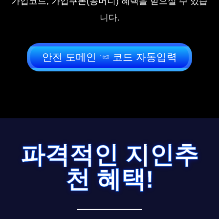
가입코드, 가입쿠폰(꽁머니) 혜택을 받으실 수 있습
니다.
안전 도메인 ☜ 코드 자동입력
파격적인 지인추
천 혜택!