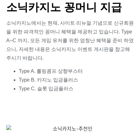
소닉카지노 꽁머니 지급
소닉카지노에서는 현재, 사이트 리뉴얼 기념으로 신규회원
을 위한 파격적인 꽁머니 혜택을 제공하고 있습니다. Type
A~C 까지, 모든 게임 유저를 위한 엄청난 혜택을 준비 하였
으니, 자세한 내용은 소닉카지노 이벤트 게시판을 참고해
주시기 바랍니다.
Type A. 롤링콤프 상향부스터
Type B. 카지노 입금플러스
Type C. 슬롯 입금플러스