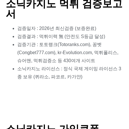
소닉카지노 먹튀 검증보고
서
검증일자 : 2026년 최신검증 (보증완료)
검증결과 : 먹튀이력 無 (안전도 S등급 달성)
검증기관 : 토토랭크(Totoranks.com), 꽁벳
(Congbet777.com), kr-Evolution.com, 먹튀폴리스,
슈어맨, 먹튀검증소 등 430여개 사이트
소닉카지노 라이선스 : 정식 국제 게이밍 라이선스 3
종 보유 (퀴라소, 파코르, 카가얀)
소닉카지노 가입쿠폰