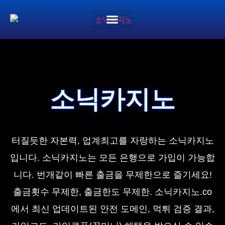
소닉 카지노 블로그
소닉 카지노 최신 정보
소닉카지노
터질듯한 자본력, 업계최고를 자랑하는 소닉카지노
입니다. 소닉카지노는 모든 은행으로 가입이 가능합
니다. 번개같이 빠른 출금을 무제한으로 즐기세요!
출금횟수 무제한, 출금한도 무제한. 소닉카지노.co
에서 최신 업데이트된 안전 도메인, 먹튀 검증 결과,