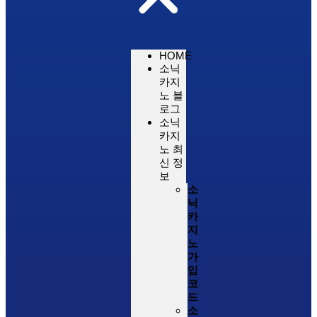
HOME
소닉
카지
노 블
로그
소닉
카지
노 최
신 정
보
소
닉
카
지
노
가
입
코
드
소