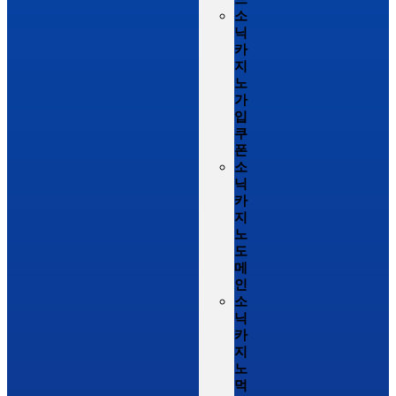
소
닉
카
지
노
가
입
쿠
폰
소
닉
카
지
노
도
메
인
소
닉
카
지
노
먹