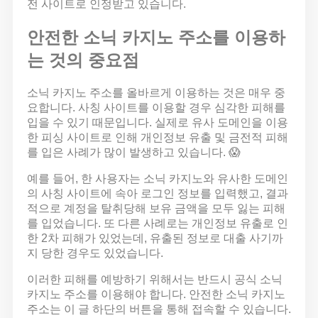
전 사이트로 인정받고 있습니다.
안전한 소닉 카지노 주소를 이용하
는 것의 중요점
소닉 카지노 주소를 올바르게 이용하는 것은 매우 중
요합니다. 사칭 사이트를 이용할 경우 심각한 피해를
입을 수 있기 때문입니다. 실제로 유사 도메인을 이용
한 피싱 사이트로 인해 개인정보 유출 및 금전적 피해
를 입은 사례가 많이 발생하고 있습니다. 😱
예를 들어, 한 사용자는 소닉 카지노와 유사한 도메인
의 사칭 사이트에 속아 로그인 정보를 입력했고, 결과
적으로 계정을 탈취당해 보유 금액을 모두 잃는 피해
를 입었습니다. 또 다른 사례로는 개인정보 유출로 인
한 2차 피해가 있었는데, 유출된 정보로 대출 사기까
지 당한 경우도 있었습니다.
이러한 피해를 예방하기 위해서는 반드시 공식 소닉
카지노 주소를 이용해야 합니다. 안전한 소닉 카지노
주소는 이 글 하단의 버튼을 통해 접속할 수 있습니다.