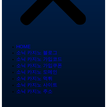
HOME
소닉 카지노 블로그
소닉 카지노 가입코드
소닉 카지노 가입쿠폰
소닉 카지노 도메인
소닉 카지노 먹튀
소닉 카지노 사이트
소닉 카지노 주소