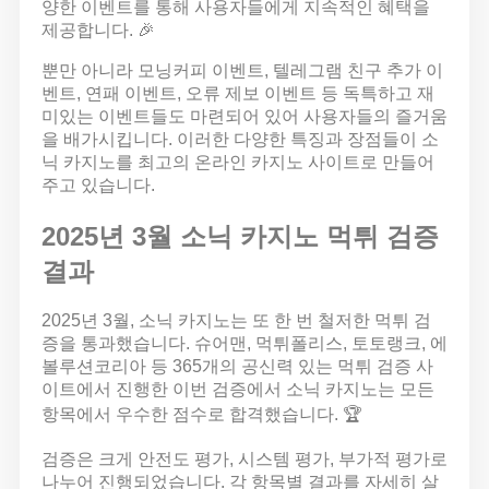
양한 이벤트를 통해 사용자들에게 지속적인 혜택을
제공합니다. 🎉
뿐만 아니라 모닝커피 이벤트, 텔레그램 친구 추가 이
벤트, 연패 이벤트, 오류 제보 이벤트 등 독특하고 재
미있는 이벤트들도 마련되어 있어 사용자들의 즐거움
을 배가시킵니다. 이러한 다양한 특징과 장점들이 소
닉 카지노를 최고의 온라인 카지노 사이트로 만들어
주고 있습니다.
2025년 3월 소닉 카지노 먹튀 검증
결과
2025년 3월, 소닉 카지노는 또 한 번 철저한 먹튀 검
증을 통과했습니다. 슈어맨, 먹튀폴리스, 토토랭크, 에
볼루션코리아 등 365개의 공신력 있는 먹튀 검증 사
이트에서 진행한 이번 검증에서 소닉 카지노는 모든
항목에서 우수한 점수로 합격했습니다. 🏆
검증은 크게 안전도 평가, 시스템 평가, 부가적 평가로
나누어 진행되었습니다. 각 항목별 결과를 자세히 살