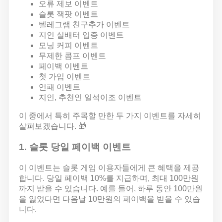
오류 제보 이벤트
슬롯 잭팟 이벤트
텔레그램 친구추가 이벤트
지인 실배터 입증 이벤트
모닝 커피 이벤트
무제한 콤프 이벤트
페이백 이벤트
첫 가입 이벤트
연패 이벤트
지인, 추천인 일석이조 이벤트
이 중에서 특히 주목할 만한 두 가지 이벤트를 자세히
살펴보겠습니다. 🎁
1. 슬롯 당일 페이백 이벤트
이 이벤트는 슬롯 게임 이용자들에게 큰 혜택을 제공
합니다. 당일 페이백 10%를 지급하며, 최대 100만원
까지 받을 수 있습니다. 예를 들어, 하루 동안 100만원
을 잃었다면 다음날 10만원의 페이백을 받을 수 있습
니다.