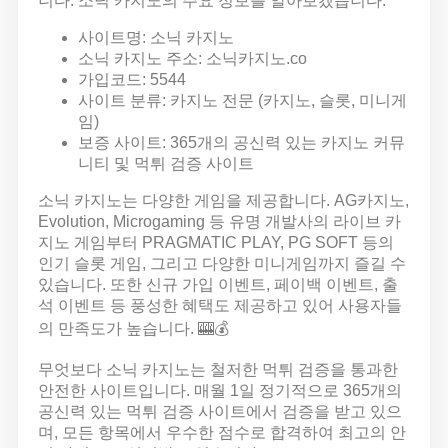
니다. 소닉 카지노의 주요 정보를 알아보겠습니다.
사이트명: 소닉 카지노
소닉 카지노 주소: 소닉카지노.co
가입코드: 5544
사이트 분류: 카지노 전문 (카지노, 슬롯, 미니게
임)
보증 사이트: 365개의 공신력 있는 카지노 커뮤
니티 및 먹튀 검증 사이트
소닉 카지노는 다양한 게임을 제공합니다. AG카지노,
Evolution, Microgaming 등 유명 개발사의 라이브 카
지노 게임부터 PRAGMATIC PLAY, PG SOFT 등의
인기 슬롯 게임, 그리고 다양한 미니게임까지 즐길 수
있습니다. 또한 신규 가입 이벤트, 페이백 이벤트, 출
석 이벤트 등 풍성한 혜택도 제공하고 있어 사용자들
의 만족도가 높습니다. 🎰💰
무엇보다 소닉 카지노는 철저한 먹튀 검증을 통과한
안전한 사이트입니다. 매월 1일 정기적으로 365개의
공신력 있는 먹튀 검증 사이트에서 검증을 받고 있으
며, 모든 항목에서 우수한 점수로 합격하여 최고의 안