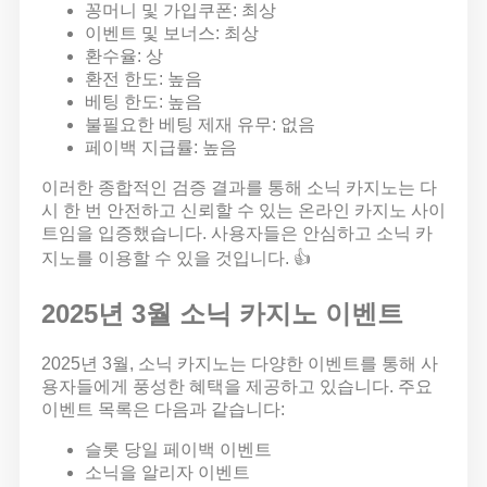
꽁머니 및 가입쿠폰: 최상
이벤트 및 보너스: 최상
환수율: 상
환전 한도: 높음
베팅 한도: 높음
불필요한 베팅 제재 유무: 없음
페이백 지급률: 높음
이러한 종합적인 검증 결과를 통해 소닉 카지노는 다
시 한 번 안전하고 신뢰할 수 있는 온라인 카지노 사이
트임을 입증했습니다. 사용자들은 안심하고 소닉 카
지노를 이용할 수 있을 것입니다. 👍
2025년 3월 소닉 카지노 이벤트
2025년 3월, 소닉 카지노는 다양한 이벤트를 통해 사
용자들에게 풍성한 혜택을 제공하고 있습니다. 주요
이벤트 목록은 다음과 같습니다:
슬롯 당일 페이백 이벤트
소닉을 알리자 이벤트