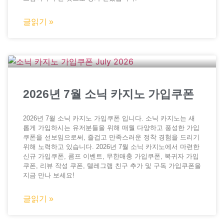
글읽기 »
2026년 7월 소닉 카지노 가입쿠폰
2026년 7월 소닉 카지노 가입쿠폰 입니다. 소닉 카지노는 새
롭게 가입하시는 유저분들을 위해 매월 다양하고 풍성한 가입
쿠폰을 선보임으로써, 즐겁고 만족스러운 정착 경험을 드리기
위해 노력하고 있습니다. 2026년 7월 소닉 카지노에서 마련한
신규 가입쿠폰, 콤프 이벤트, 무한매충 가입쿠폰, 복귀자 가입
쿠폰, 리뷰 작성 쿠폰, 텔레그램 친구 추가 및 구독 가입쿠폰을
지금 만나 보세요!
글읽기 »