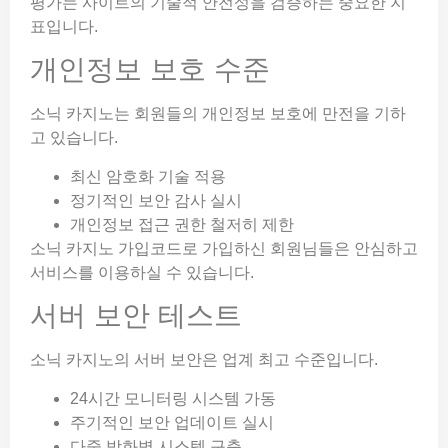
평가는 사이트의 기술적 안전성을 검증하는 중요한 지
표입니다.
개인정보 보호 수준
소닉 카지노는 회원들의 개인정보 보호에 만전을 기하
고 있습니다.
최신 암호화 기술 적용
정기적인 보안 감사 실시
개인정보 접근 권한 철저히 제한
소닉 카지노 가입코드로 가입하신 회원님들은 안심하고
서비스를 이용하실 수 있습니다.
서버 보안 테스트
소닉 카지노의 서버 보안은 업계 최고 수준입니다.
24시간 모니터링 시스템 가동
주기적인 보안 업데이트 실시
다중 방화벽 시스템 구축