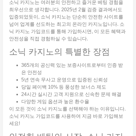
소닉 카지노는 여러분의 안전하고 즐거운 베팅 경험을
최우선으로 생각합니다. 2025년 2월 검증 결과에서도
입증되었듯이, 소닉 카지노는 단순히 안전한 사이트를
넘어 업계를 선도하는 최고의 온라인 카지노입니다. 소
닉 카지노 가입코드를 통해 가입하시면, 이 모든 혜택과
안전성을 직접 경험하실 수 있습니다.
소닉 카지노의 특별한 장점
365개의 공신력 있는 보증사이트로부터 인증 받
은 안전성
5년 연속 무사고 운영으로 입증된 신뢰성
당일 페이백 10% 등 풍성한 보너스 제도
24시간 실시간 고객 지원으로 신속한 문제 해결
다양한 게임 옵션과 높은 환수율
이 모든 것이 소닉 카지노를 선택해야 하는 이유입니다.
소닉 카지노 가입코드를 사용하여 지금 바로 가입해보
세요!