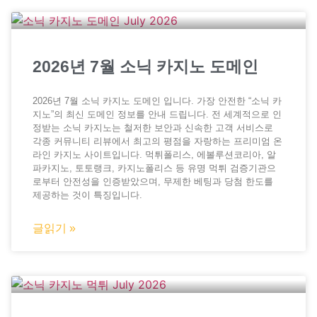
2026년 7월 소닉 카지노 도메인
2026년 7월 소닉 카지노 도메인 입니다. 가장 안전한 “소닉 카
지노”의 최신 도메인 정보를 안내 드립니다. 전 세계적으로 인
정받는 소닉 카지노는 철저한 보안과 신속한 고객 서비스로
각종 커뮤니티 리뷰에서 최고의 평점을 자랑하는 프리미엄 온
라인 카지노 사이트입니다. 먹튀폴리스, 에볼루션코리아, 알
파카지노, 토토랭크, 카지노폴리스 등 유명 먹튀 검증기관으
로부터 안전성을 인증받았으며, 무제한 베팅과 당첨 한도를
제공하는 것이 특징입니다.
글읽기 »