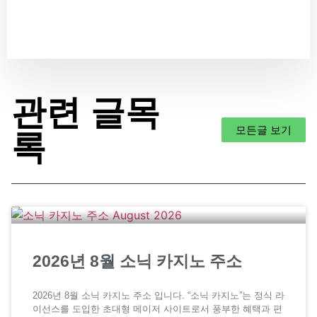
관련 글목
모든글 보기
록
2026년 8월 소닉 카지노 주소
2026년 8월 소닉 카지노 주소 입니다. “소닉 카지노”는 정식 라
이선스를 도입한 초대형 메이저 사이트로서 풍부한 혜택과 편