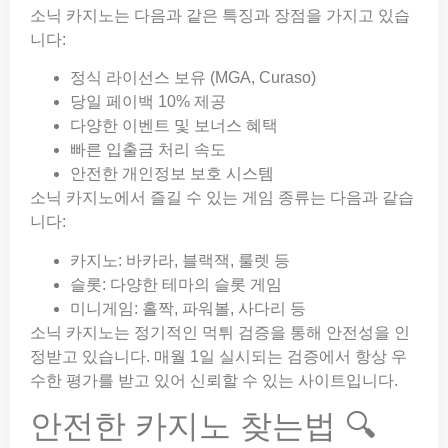
소닉 카지노는 다음과 같은 특징과 장점을 가지고 있습
니다:
정식 라이선스 보유 (MGA, Curaso)
당일 페이백 10% 제공
다양한 이벤트 및 보너스 혜택
빠른 입출금 처리 속도
안전한 개인정보 보호 시스템
소닉 카지노에서 즐길 수 있는 게임 종류는 다음과 같습
니다:
카지노: 바카라, 블랙잭, 룰렛 등
슬롯: 다양한 테마의 슬롯 게임
미니게임: 홀짝, 파워볼, 사다리 등
소닉 카지노는 정기적인 먹튀 검증을 통해 안전성을 인
정받고 있습니다. 매월 1일 실시되는 검증에서 항상 우
수한 평가를 받고 있어 신뢰할 수 있는 사이트입니다.
안전한 카지노 찾는법 🔍