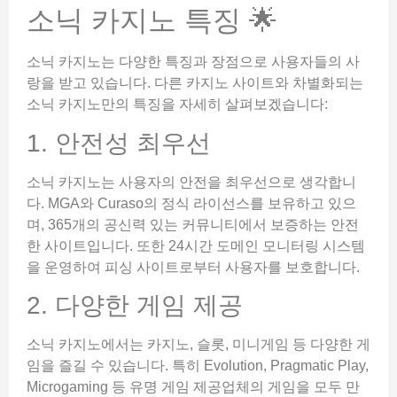
소닉 카지노 특징 🌟
소닉 카지노는 다양한 특징과 장점으로 사용자들의 사
랑을 받고 있습니다. 다른 카지노 사이트와 차별화되는
소닉 카지노만의 특징을 자세히 살펴보겠습니다:
1. 안전성 최우선
소닉 카지노는 사용자의 안전을 최우선으로 생각합니
다. MGA와 Curaso의 정식 라이선스를 보유하고 있으
며, 365개의 공신력 있는 커뮤니티에서 보증하는 안전
한 사이트입니다. 또한 24시간 도메인 모니터링 시스템
을 운영하여 피싱 사이트로부터 사용자를 보호합니다.
2. 다양한 게임 제공
소닉 카지노에서는 카지노, 슬롯, 미니게임 등 다양한 게
임을 즐길 수 있습니다. 특히 Evolution, Pragmatic Play,
Microgaming 등 유명 게임 제공업체의 게임을 모두 만