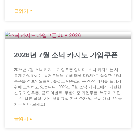
글읽기 »
2026년 7월 소닉 카지노 가입쿠폰
2026년 7월 소닉 카지노 가입쿠폰 입니다. 소닉 카지노는 새
롭게 가입하시는 유저분들을 위해 매월 다양하고 풍성한 가입
쿠폰을 선보임으로써, 즐겁고 만족스러운 정착 경험을 드리기
위해 노력하고 있습니다. 2026년 7월 소닉 카지노에서 마련한
신규 가입쿠폰, 콤프 이벤트, 무한매충 가입쿠폰, 복귀자 가입
쿠폰, 리뷰 작성 쿠폰, 텔레그램 친구 추가 및 구독 가입쿠폰을
지금 만나 보세요!
글읽기 »