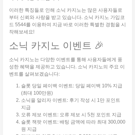
이러한 특징들로 인해 소닉 카지노는 많은 사용자들로
부터 신뢰와 사랑을 받고 있습니다. 소닉 카지노 가입코
드 5544를 이용하여 지금 바로 이러한 특별한 경험을 시
작해보세요!
소닉 카지노 이벤트 🎉
소닉 카지노는 다양한 이벤트를 통해 사용자들에게 풍
성한 혜택을 제공하고 있습니다. 소닉 카지노의 주요 이
벤트를 살펴보겠습니다:
슬롯 당일 페이백 이벤트: 당일 페이백 10% 지급
(최대 100만원)
소닉을 알리자 이벤트: 후기 작성 시 1만 포인트
지급
오류 제보 이벤트: 오류 제보 시 5천 포인트 지급
슬롯 잭팟 이벤트: 배팅 금액에 따라 최대 300,000
원 지급